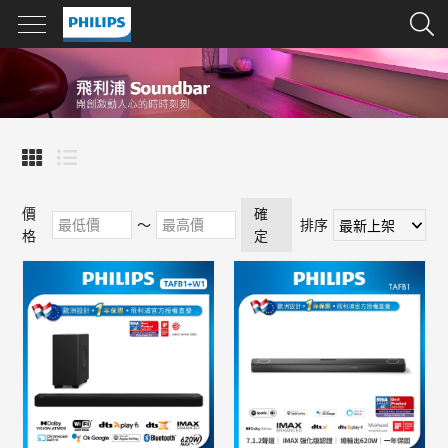
價
確
～
排序
格
定